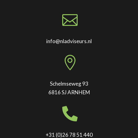

info@nladviseurs.nl

Schelmseweg 93
6816 SJ ARNHEM

+31 (0)26 78 51 440