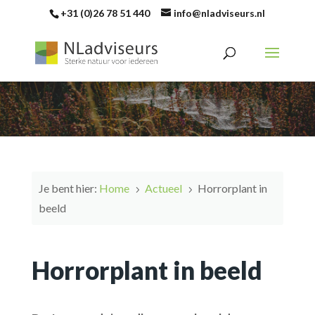
+31 (0)26 78 51 440
info@nladviseurs.nl
Je bent hier:
Home
Actueel
Horrorplant in
5
5
beeld
Horrorplant in beeld