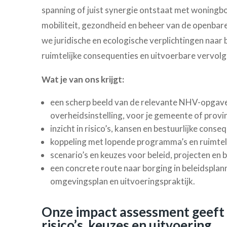
spanning of juist synergie ontstaat met woningb
mobiliteit, gezondheid en beheer van de openbare
we juridische en ecologische verplichtingen naar b
ruimtelijke consequenties en uitvoerbare vervol
Wat je van ons krijgt:
een scherp beeld van de relevante NHV-opgav
overheidsinstelling, voor je gemeente of provin
inzicht in risico’s, kansen en bestuurlijke conse
koppeling met lopende programma’s en ruimteli
scenario’s en keuzes voor beleid, projecten en 
een concrete route naar borging in beleidsplan
omgevingsplan en uitvoeringspraktijk.
Onze impact assessment geeft d
risico’s, keuzes en uitvoering