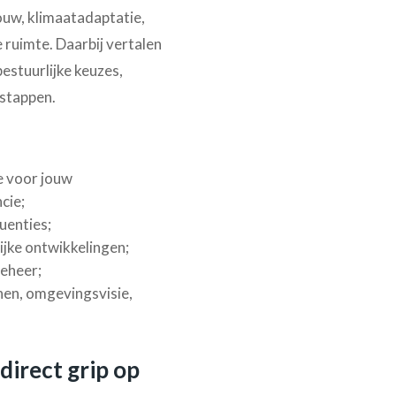
ouw, klimaatadaptatie,
 ruimte. Daarbij vertalen
estuurlijke keuzes,
gstappen.
e voor jouw
cie;
quenties;
jke ontwikkelingen;
beheer;
nen, omgevingsvisie,
irect grip op