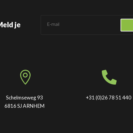
Meld je


Schelmseweg 93
+31 (0)26 78 51 440
6816 SJ ARNHEM