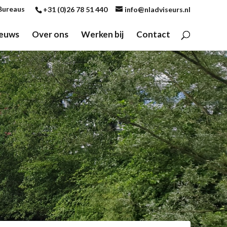
Bureaus
+31 (0)26 78 51 440
info@nladviseurs.nl
euws
Over ons
Werken bij
Contact