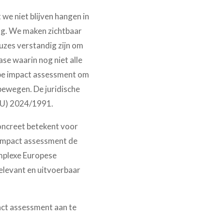
we niet blijven hangen in
ng. We maken zichtbaar
euzes verstandig zijn om
ase waarin nog niet alle
erpe impact assessment om
bewegen. De juridische
(EU) 2024/1991.
oncreet betekent voor
 impact assessment de
omplexe Europese
 relevant en uitvoerbaar
act assessment aan te