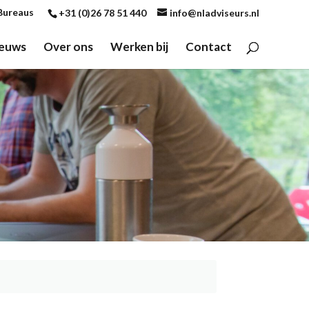
Bureaus
+31 (0)26 78 51 440
info@nladviseurs.nl
euws
Over ons
Werken bij
Contact