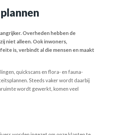
e plannen
langrijker. Overheden hebben de
j niet alleen. Ook inwoners,
eite is, verbindt al die mensen en maakt
ingen, quickscans en flora- en fauna-
iteitsplannen. Steeds vaker wordt daarbij
tenruimte wordt gewerkt, komen veel
jvers worden ingezet om onze klanten te