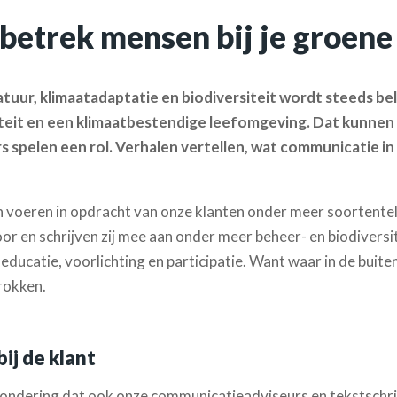
 betrek mensen bij je groen
ur, klimaatadaptatie en biodiversiteit wordt steeds be
eit en een klimaatbestendige leefomgeving. Dat kunnen zi
elen een rol. Verhalen vertellen, wat communicatie in f
 voeren in opdracht van onze klanten onder meer soortentell
voor en schrijven zij mee aan onder meer beheer- en biodivers
 educatie, voorlichting en participatie. Want waar in de bui
trokken.
ij de klant
zondering dat ook onze communicatieadviseurs en tekstschri