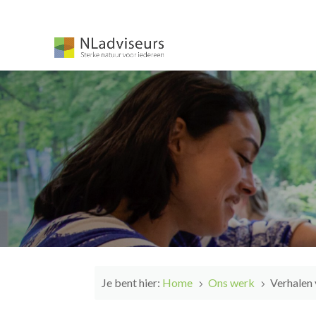
Je bent hier:
Home
Ons werk
Verhalen 
5
5