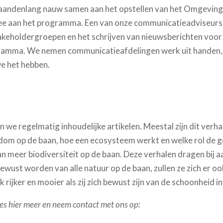
andenlang nauw samen aan het opstellen van het Omgeving
mee aan het programma. Een van onze communicatieadviseurs
takeholdergroepen en het schrijven van nieuwsberichten voo
amma. We nemen communicatieafdelingen werk uit handen, zond
e het hebben.
 we regelmatig inhoudelijke artikelen. Meestal zijn dit verh
kdom op de baan, hoe een ecosysteem werkt en welke rol de go
n meer biodiversiteit op de baan. Deze verhalen dragen bij a
ust worden van alle natuur op de baan, zullen ze zich er ook
rijker en mooier als zij zich bewust zijn van de schoonheid i
ees hier meer en neem contact met ons op: