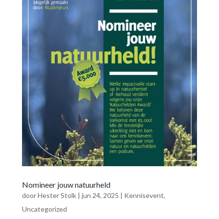
Nomineer jouw natuurheld
door
Hester Stolk
|
jun 24, 2025
|
Kennisevent
,
Uncategorized