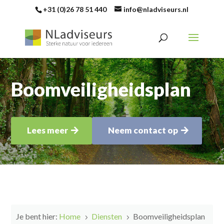
+31 (0)26 78 51 440
info@nladviseurs.nl
Boomveiligheidsplan
Lees meer
Neem contact op
Je bent hier:
Home
Diensten
Boomveiligheidsplan
5
5