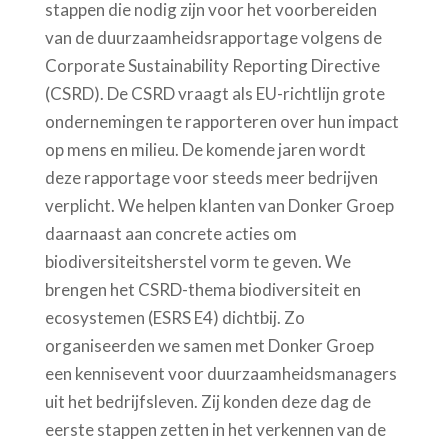
stappen die nodig zijn
voor het voorbereiden
van
de duurzaamheidsrapportage volgens de
Corporate
Sustainability
Reporting Directive
(CSRD).
De CSRD vraagt als EU-richtlijn grote
ondernemingen te rapporteren over hun impact
op mens en milieu. De komende jaren wordt
deze rapportage voor steeds meer bedrijven
verplicht.
We helpen klanten van Donker Groep
daarnaast aan concrete acties om
biodiversiteitsherstel vorm te geven.
We
brengen h
e
t
CSRD-
thema biodiversiteit en
ecosystemen (ESRS E4)
dichtbij
. Zo
organiseerden we samen met Donker Groep
een kennisevent
voor d
uurzaamheidsmanagers
uit
het
bedrijfsleven
. Zij
konden deze dag de
eerste stappen zetten in het verkennen van de