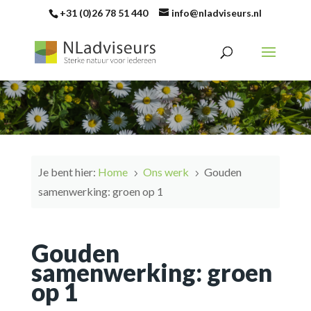
+31 (0)26 78 51 440
info@nladviseurs.nl
Je bent hier:
Home
Ons werk
Gouden
5
5
samenwerking: groen op 1
Gouden
samenwerking: groen
op 1