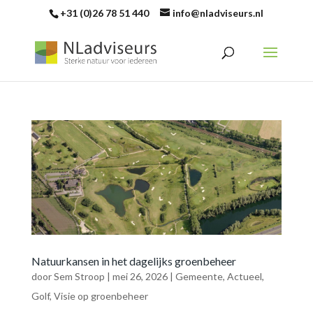
+31 (0)26 78 51 440
info@nladviseurs.nl
Natuurkansen in het dagelijks groenbeheer
door
Sem Stroop
|
mei 26, 2026
|
Gemeente
,
Actueel
,
Golf
,
Visie op groenbeheer