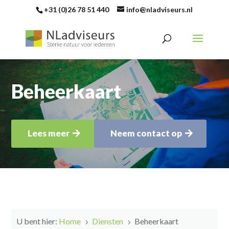
+31 (0)26 78 51 440
info@nladviseurs.nl
Beheerkaart
Lees meer
Neem contact op
U bent hier:
Home
Diensten
Beheerkaart
5
5