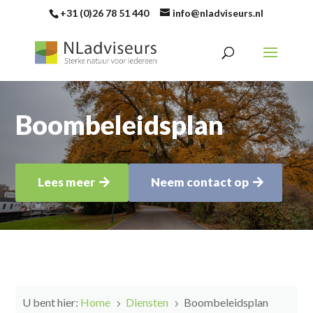
+31 (0)26 78 51 440
info@nladviseurs.nl
Boombeleidsplan
Lees meer
Neem contact op
U bent hier:
Home
Diensten
Boombeleidsplan
5
5