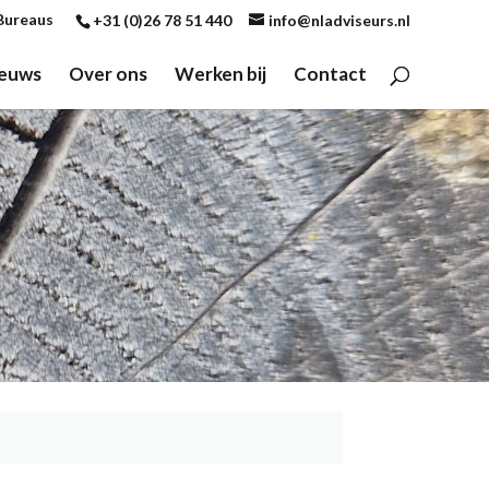
Bureaus
+31 (0)26 78 51 440
info@nladviseurs.nl
euws
Over ons
Werken bij
Contact