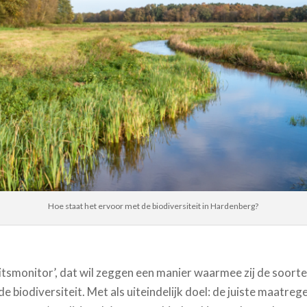
Hoe staat het ervoor met de biodiversiteit in Hardenberg?
itsmonitor’, dat wil zeggen een manier waarmee zij de soor
de biodiversiteit. Met als uiteindelijk doel: de juiste maatre