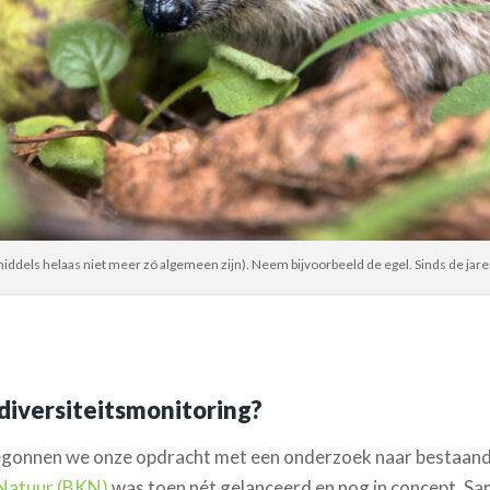
middels helaas niet meer zó algemeen zijn). Neem bijvoorbeeld de egel. Sinds de jar
diversiteitsmonitoring?
begonnen we onze opdracht met een onderzoek naar bestaan
 Natuur (BKN)
was toen nét gelanceerd en nog in concept. S