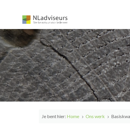
Je bent hier:
Home
Ons werk
Basiskwa
5
5